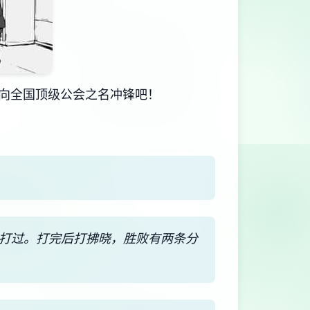
向全国顶级公会之名冲锋吧！
能打过。打完后打拂晓，胜败有两条分