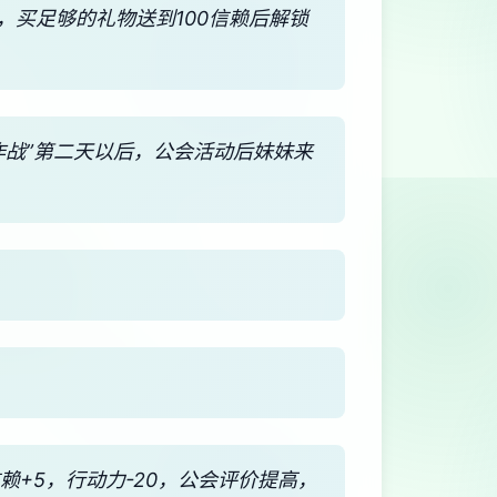
，买足够的礼物送到100信赖后解锁
作战”第二天以后，公会活动后妹妹来
※信赖+5，行动力-20，公会评价提高，