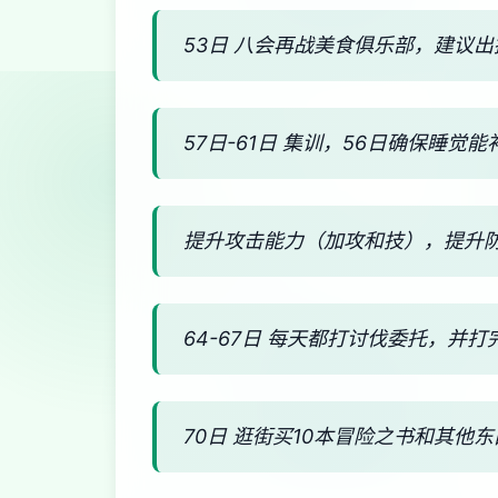
53日 八会再战美食俱乐部，建议
57日-61日 集训，56日确保睡
提升攻击能力（加攻和技），提升
64-67日 每天都打讨伐委托，并打
70日 逛街买10本冒险之书和其他东