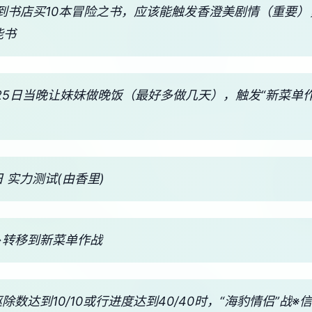
，到书店买10本冒险之书，应该能触发香澄美剧情（重要）
能书
 25日当晚让妹妹做晚饭（最好多做几天），触发“新菜单
 实力测试(由香里)
→转移到新菜单作战
驱除数达到10/10或行进度达到40/40时，“海豹情侣”战