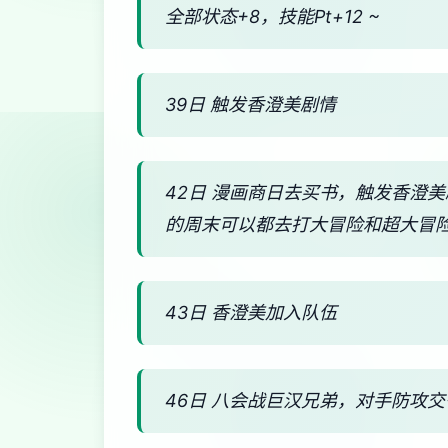
全部状态+8，技能Pt+12 ~
39日 触发香澄美剧情
42日 漫画商日去买书，触发香澄
的周末可以都去打大冒险和超大冒
43日 香澄美加入队伍
46日 八会战巨汉兄弟，对手防攻