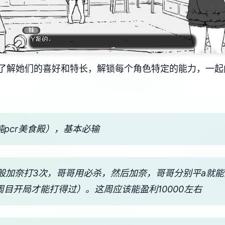
了解她们的喜好和特长，解锁每个角色特定的能力，一起
纯pcr美食殿），基本必输
一般加奈打3次，哥哥用必杀，然后加奈，哥哥分别平a就
周目开局才能打得过）。这周应该能盈利10000左右