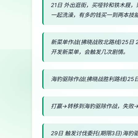
21日 外出逛街，买哑铃和铁木屐
一起洗澡，有多的钱买一到两本技
新菜单作战(拂晓战败北路线)25日
开发新菜单，会触发几次剧情。
海豹驱除作战(拂晓战胜利路线)25日
打赢→转移到海豹驱除作战，失败
29日 触发讨伐委托(期限3日)海豹