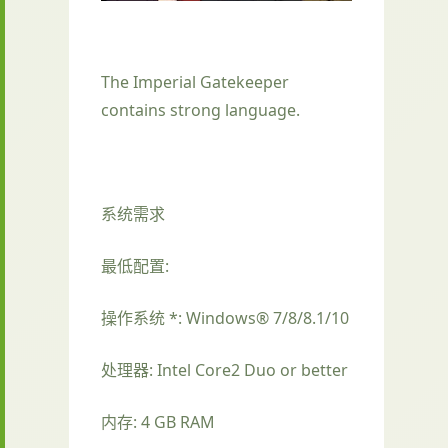
The Imperial Gatekeeper
contains strong language.
系统需求
最低配置:
操作系统 *: Windows® 7/8/8.1/10
处理器: Intel Core2 Duo or better
内存: 4 GB RAM