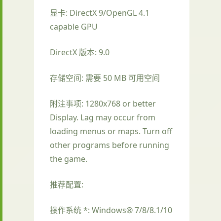
显卡: DirectX 9/OpenGL 4.1
capable GPU
DirectX 版本: 9.0
存储空间: 需要 50 MB 可用空间
附注事项: 1280x768 or better
Display. Lag may occur from
loading menus or maps. Turn off
other programs before running
the game.
推荐配置:
操作系统 *: Windows® 7/8/8.1/10