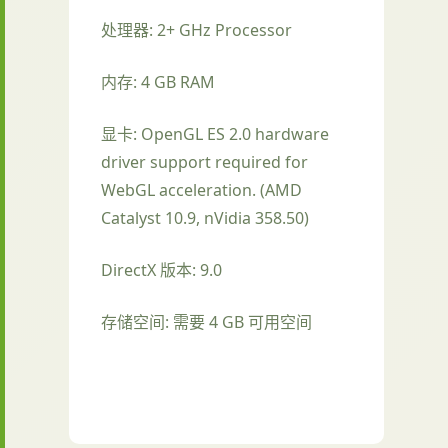
处理器: 2+ GHz Processor
内存: 4 GB RAM
显卡: OpenGL ES 2.0 hardware
driver support required for
WebGL acceleration. (AMD
Catalyst 10.9, nVidia 358.50)
DirectX 版本: 9.0
存储空间: 需要 4 GB 可用空间