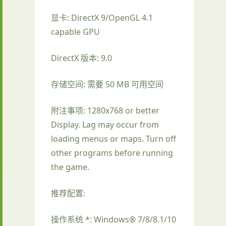
显卡: DirectX 9/OpenGL 4.1
capable GPU
DirectX 版本: 9.0
存储空间: 需要 50 MB 可用空间
附注事项: 1280x768 or better
Display. Lag may occur from
loading menus or maps. Turn off
other programs before running
the game.
推荐配置:
操作系统 *: Windows® 7/8/8.1/10