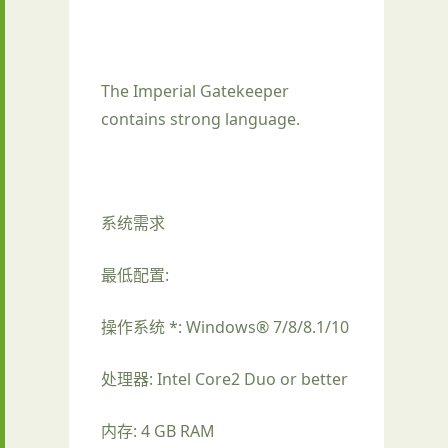
The Imperial Gatekeeper
contains strong language.
系统需求
最低配置:
操作系统 *: Windows® 7/8/8.1/10
处理器: Intel Core2 Duo or better
内存: 4 GB RAM