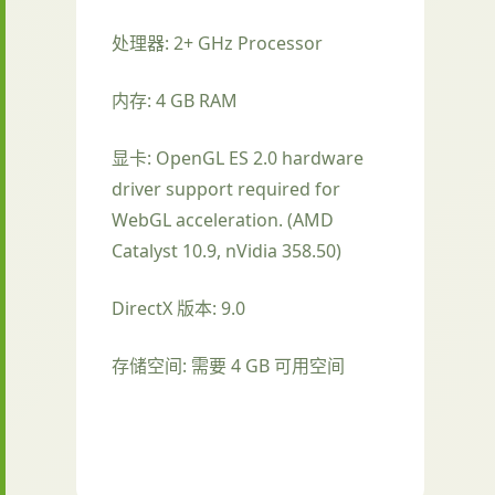
处理器: 2+ GHz Processor
内存: 4 GB RAM
显卡: OpenGL ES 2.0 hardware
driver support required for
WebGL acceleration. (AMD
Catalyst 10.9, nVidia 358.50)
DirectX 版本: 9.0
存储空间: 需要 4 GB 可用空间