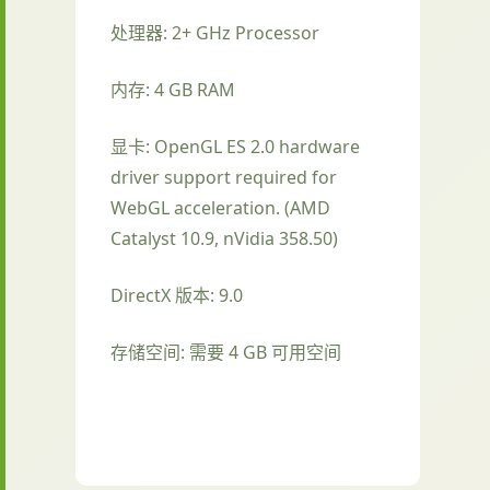
处理器: 2+ GHz Processor
内存: 4 GB RAM
显卡: OpenGL ES 2.0 hardware
driver support required for
WebGL acceleration. (AMD
Catalyst 10.9, nVidia 358.50)
DirectX 版本: 9.0
存储空间: 需要 4 GB 可用空间