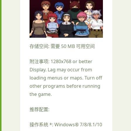
存储空间: 需要 50 MB 可用空间
附注事项: 1280x768 or better
Display. Lag may occur from
loading menus or maps. Turn off
other programs before running
the game.
推荐配置:
操作系统 *: Windows® 7/8/8.1/10