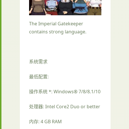
The Imperial Gatekeeper
contains strong language.
系统需求
最低配置:
操作系统 *: Windows® 7/8/8.1/10
处理器: Intel Core2 Duo or better
内存: 4 GB RAM