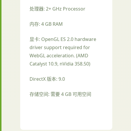
处理器: 2+ GHz Processor
内存: 4 GB RAM
显卡: OpenGL ES 2.0 hardware
driver support required for
WebGL acceleration. (AMD
Catalyst 10.9, nVidia 358.50)
DirectX 版本: 9.0
存储空间: 需要 4 GB 可用空间