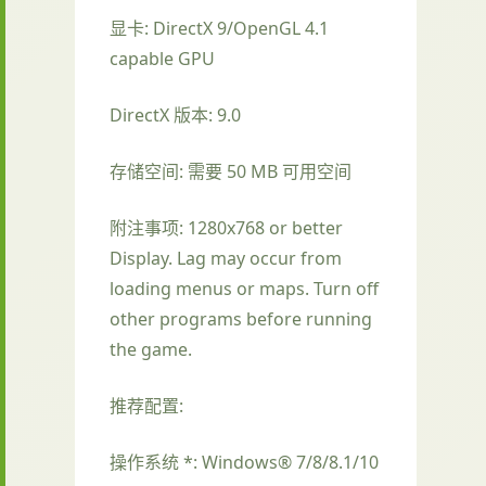
显卡: DirectX 9/OpenGL 4.1
capable GPU
DirectX 版本: 9.0
存储空间: 需要 50 MB 可用空间
附注事项: 1280x768 or better
Display. Lag may occur from
loading menus or maps. Turn off
other programs before running
the game.
推荐配置:
操作系统 *: Windows® 7/8/8.1/10