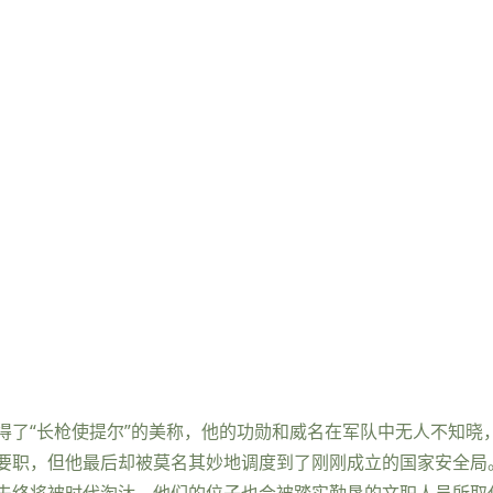
得了“长枪使提尔”的美称，他的功勋和威名在军队中无人不知晓
要职，但他最后却被莫名其妙地调度到了刚刚成立的国家安全局
夫终将被时代淘汰，他们的位子也会被踏实勤恳的文职人员所取