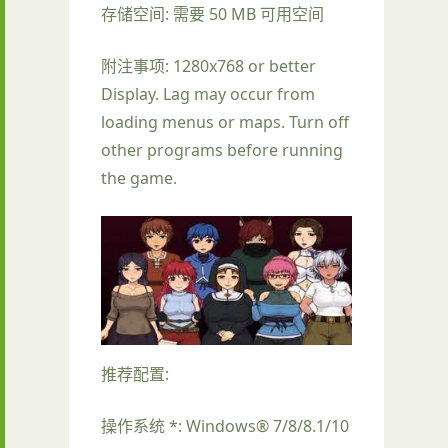
存储空间: 需要 50 MB 可用空间
附注事项: 1280x768 or better
Display. Lag may occur from
loading menus or maps. Turn off
other programs before running
the game.
推荐配置:
操作系统 *: Windows® 7/8/8.1/10