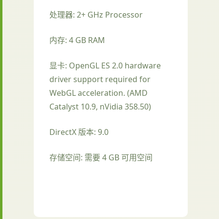
处理器: 2+ GHz Processor
内存: 4 GB RAM
显卡: OpenGL ES 2.0 hardware
driver support required for
WebGL acceleration. (AMD
Catalyst 10.9, nVidia 358.50)
DirectX 版本: 9.0
存储空间: 需要 4 GB 可用空间